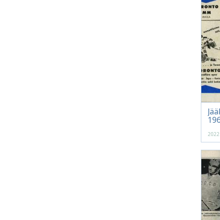
Jää
196
2022