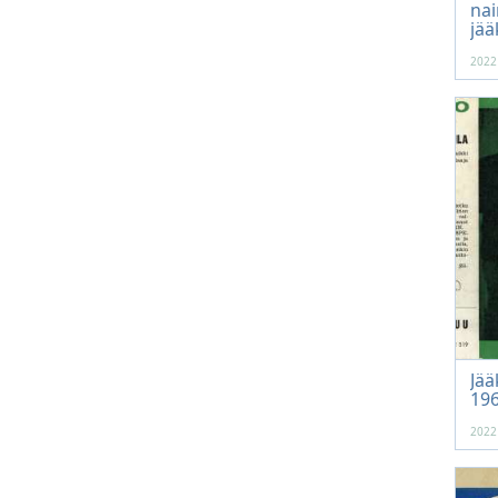
nai
jää
2022
Jää
196
2022