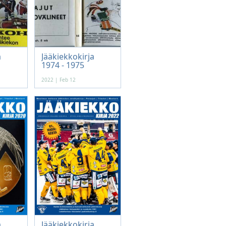
a
Jääkiekkokirja
1974 - 1975
2022 | Feb 12
a
Jääkiekkokirja