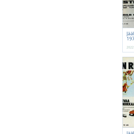
Jää
197
2022
Jää