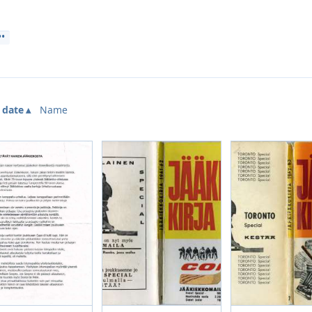
 date
Name